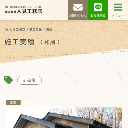
お問い合わせ
お友達追加
メニュー
人見工務店
>
施工実績
>
和風
施工実績
（ 和風 ）
和風
新築