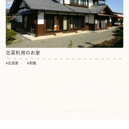
古梁利用のお家
古民家
和風