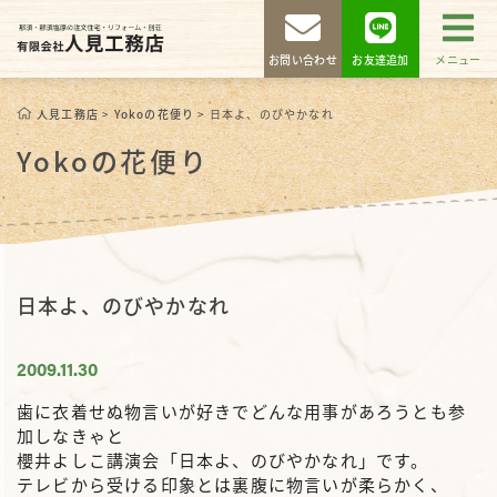
お問い合わせ
お友達追加
メニュー
人見工務店
>
Yokoの花便り
>
日本よ、のびやかなれ
Yokoの花便り
日本よ、のびやかなれ
2009.11.30
歯に衣着せぬ物言いが好きでどんな用事があろうとも参
加しなきゃと
櫻井よしこ講演会「日本よ、のびやかなれ」です。
テレビから受ける印象とは裏腹に物言いが柔らかく、