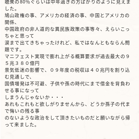
聴衆の80％ぐらいは中年過ぎの方ばかりのように見えま
した。
鳩山政権の事、アメリカの経済の事、中国とアメリカの
関係、
中国政府の非人道的な異民族政策の事等々、えらいこっ
ちゃと思って
涙まで出てきちゃったけれど、私ではなんともならん問
題です。
マニフェスト実現で膨れ上がる概算要求が過去最大の９
５兆３８０億円
景気低迷の影響で、０９年度の税収は４０兆円を割り込
む見通しで、
国債増発は不可避、子供や孫の時代にまで借金を背負わ
せる事になって
しまうんじゃないか・・・
あれもこれもと欲しがりませんから、どうか孫子の代ま
で悔いの残る事
のないような政治をして頂きたいものだと願いながら帰
って来ました。