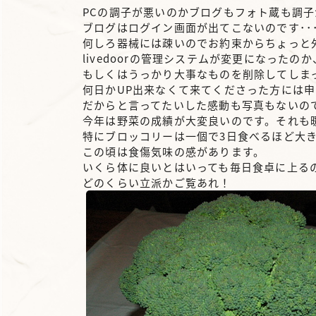
PCの調子が悪いのかブログもフォト蔵も調子
ブログはログイン画面が出てこないのです･･
何しろ器械には疎いのでお約束からちょっと
livedoorの管理システムが変更になったのか
もしくはうっかり大事なものを削除してしまっ
何日かUP出来なくて来てくださった方には
だからと言ってたいした感動も写真もないの
今年は野菜の成績が大変良いのです。それも
特にブロッコリーは一個で3日食べるほど大
この頃は食傷気味の感があります。
いくら体に良いとはいっても毎日食卓に上る
どのくらい立派かご覧あれ！