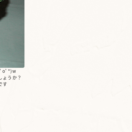
oﾟ*)w
しょうか？
です
せ