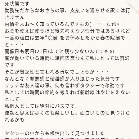
死状態です
勤務先だからなおさらの事、支払いを遅らせる訳には行
きません
内情をよお～く知っているんですもの(￣ー￣)ﾆﾔﾘｯ
お金を使えば使うほど後先考えない性分ではあるけれど
一番の理由は去年“院展”をお休みしたから春の院展で
と・・・
開催日も明日(21日)までと残り少ないんですもの
皆が働いている時間に絵画鑑賞なんて私にとっては贅沢
です
そこが貧乏性と言われる所以でしょうが・・・
なんとなく罪悪感と優越感が入り混じった気分です
リッチな友人達の事、何も言わずタクシーで移動です
私としては時間の節約を考えれば新幹線はやむをえない
として
私個人としては絶対にバスです。
運動と思えば歩くのも楽しいし、面白いものも見つけら
れるかも
タクシーの中からも根性出して見つけました