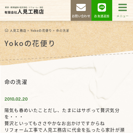
お問い合わせ
お友達追加
メニュー
人見工務店
>
Yokoの花便り
>
命の洗濯
Yokoの花便り
命の洗濯
2010.02.20
陽気も春めいたことだし、たまにはサボって贅沢気分
を・・・
贅沢といってもささやかなお出かけですからね
リフォーム工事で人見工務店に代金を払ったら家計が瀕