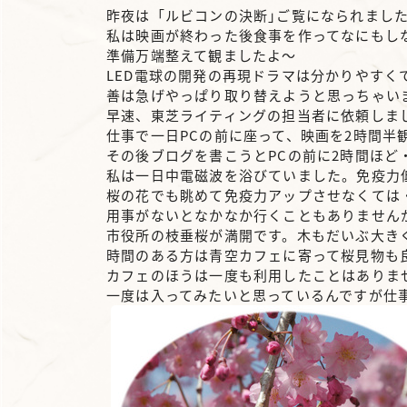
昨夜は「ルビコンの決断｣ご覧になられまし
私は映画が終わった後食事を作ってなにもし
準備万端整えて観ましたよ～
LED電球の開発の再現ドラマは分かりやすく
善は急げやっぱり取り替えようと思っちゃいまし
早速、東芝ライティングの担当者に依頼しま
仕事で一日PCの前に座って、映画を2時間半
その後ブログを書こうとPCの前に2時間ほど
私は一日中電磁波を浴びていました。免疫力
桜の花でも眺めて免疫力アップさせなくては
用事がないとなかなか行くこともありません
市役所の枝垂桜が満開です。木もだいぶ大き
時間のある方は青空カフェに寄って桜見物も
カフェのほうは一度も利用したことはありま
一度は入ってみたいと思っているんですが仕