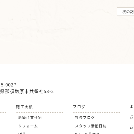
次の
5-0027
県那須塩原市共墾社58-2
施工実績
ブログ
よ
お
新築注文住宅
社長ブログ
リフォーム
スタッフ活動日誌
お