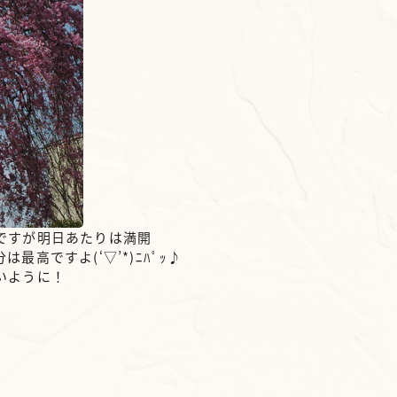
ですが明日あたりは満開
高ですよ(‘▽’*)ﾆﾊﾟｯ♪
いように！