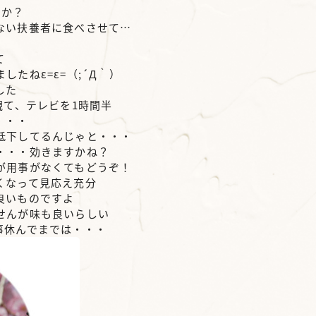
たか？
ない扶養者に食べさせて…
て
たねε=ε=（;´Д｀）
した
観て、テレビを1時間半
・・・
低下してるんじゃと・・・
・・・効きますかね？
が用事がなくてもどうぞ！
くなって見応え充分
良いものですよ
せんが味も良いらしい
事休んでまでは・・・