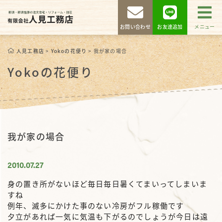
お問い合わせ
お友達追加
メニュー
人見工務店
>
Yokoの花便り
>
我が家の場合
Yokoの花便り
我が家の場合
2010.07.27
身の置き所がないほど毎日毎日暑くてまいってしまいま
すね
例年、滅多にかけた事のない冷房がフル稼働です
夕立があれば一気に気温も下がるのでしょうが今日は遠