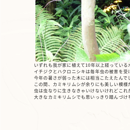
いずれも我が家に植えて10年以上経っている
イチジクとハクロニシキは毎年虫の被害を受
今年の暑さが弱った木には相当こたえたんで
この間、カミキリムシが余りにも美しい模様
虫は虫なりに生きなきゃいけないけれどこれ
大きなカミキリムシでも思いっきり踏んづけ