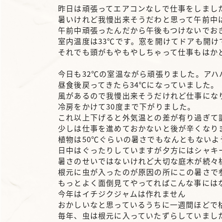
昨日は頑張ってエアコンなしで仕事をしまし
暑いけれど我慢出来そうだわと思って午前中
午前中頑張ったんだから午後もつけないでお
室内温度は33℃です。窓を開けてドアも開け
それでも頭がもやもやしちゃって仕事もはかどり
今日も32℃の室温ながら頑張りました。アハ
昼食後戻ってきたら34℃になっていました。
風があるので我慢出来そうだけれど仕事にな
冷房をかけて30度まで下がりました。
これ以上下げると外気温との差が有り過ぎて
少しは仕事を進めておかないと後が辛くなり
植物は50℃ぐらいの暑さでもなんともないよ
日中はぐったりしていますが夕方にはシャキ
暑さのせいではないけれど大切な庭木が続々
根元に虫が入ったのが原因の所にこの暑さで
もっとよく面倒見てやってればこんな事には
今年はイチジクジャムは作れません
おかしいなと思っているうちに一週間ほどで
毎年、虫は根元に入っていたずらしていまし