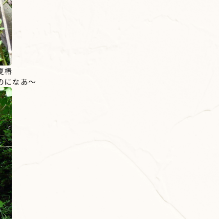
夏椿
のになあ～