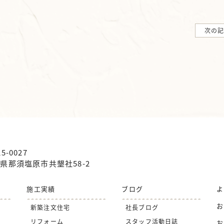
次の
5-0027
県那須塩原市共墾社58-2
施工実績
ブログ
よ
お
新築注文住宅
社長ブログ
リフォーム
スタッフ活動日誌
お