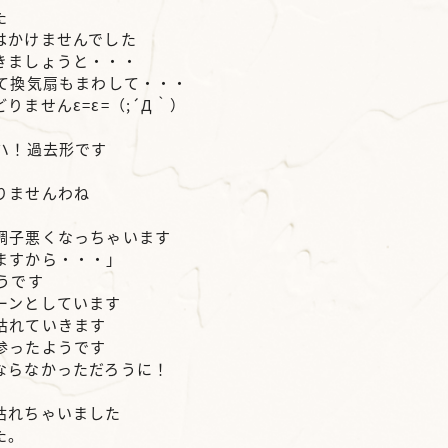
た
はかけませんでした
きましょうと・・・
て換気扇もまわして・・・
ませんε=ε=（;´Д｀）
ハ！過去形です
りませんわね
調子悪くなっちゃいます
ますから・・・」
うです
ーンとしています
枯れていきます
参ったようです
ならなかっただろうに！
枯れちゃいました
た。