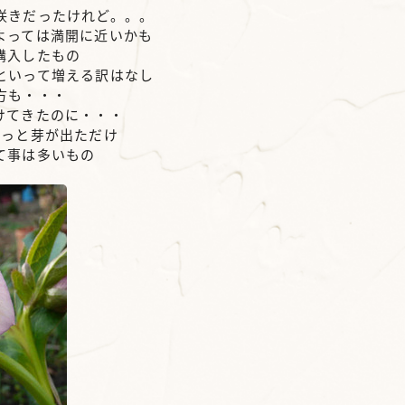
咲きだったけれど。。。
よっては満開に近いかも
購入したもの
といって増える訳はなし
方も・・・
けてきたのに・・・
やっと芽が出ただけ
て事は多いもの