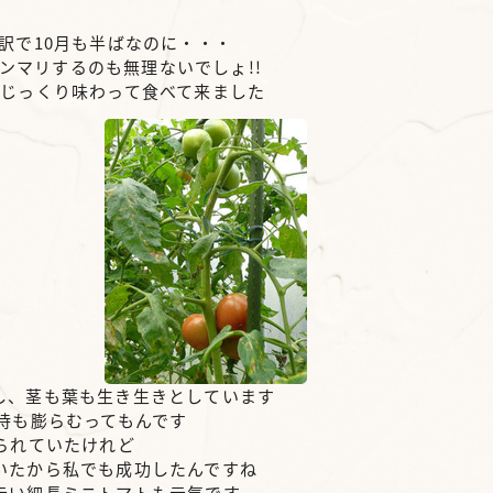
訳で10月も半ばなのに・・・
ニンマリするのも無理ないでしょ!!
てじっくり味わって食べて来ました
し、茎も葉も生き生きとしています
待も膨らむってもんです
られていたけれど
いたから私でも成功したんですね
赤い細長ミニトマトも元気です