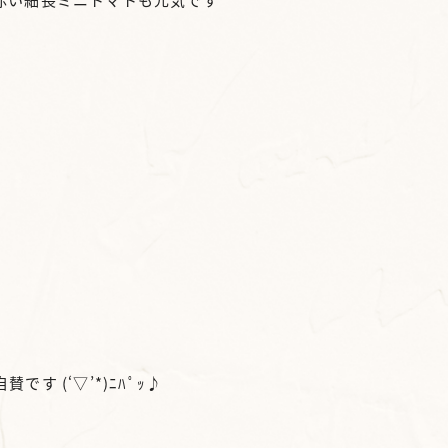
 (‘▽’*)ﾆﾊﾟｯ♪