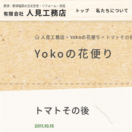
那須・那須塩原の注文住宅・リフォーム・別荘
人見工務店
トップ
私たちについて
有限会社
人見工務店
>
Yokoの花便り
>
トマトその
Yokoの花便り
トマトその後
2011.10.15