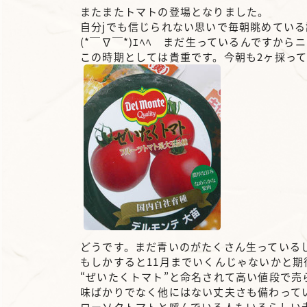
またまたトマトの登場となりました。
自分jでも信じられない思いで毎朝眺めている
(*￣∇￣*)ｴﾍﾍ まだ生っているんですから
この時期としては貴重です。今朝も2ヶ採っ
どうです。まだ青いのがたくさん生っている
もしかすると11月までいくんじゃないかと期
“ぜいたくトマト”と命名されて高い値段で売
味ばかりでなく他にはない丈夫さも備わって
ローソクトマトと呼んでいる人もいるらしい