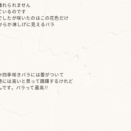
離れられません
ているのです
でしたが咲いたのはこの花色だけ
からか淋しげに見えるバラ
か四季咲きバラには蕾がついて
時には高いと思って躊躇するけれど
んです。バラって最高
!!