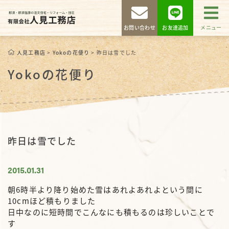
お問い合わせ
お友達追加
メニュー
人見工務店
>
Yokoの花便り
>
昨日は雪でした
Yokoの花便り
昨日は雪でした
2015.01.31
朝6時半より降り始めた雪はあれよあれよという間に
10cmほど積もりました
日中なのに短時間でこんなにも積もるのは珍しいことで
す