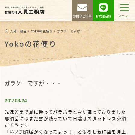
お問い合わせ
お友達追加
メニュー
人見工務店
>
Yokoの花便り
>
ガラケーですが・・・
Yokoの花便り
ガラケーですが・・・
2017.03.24
先ほどまで風に乗ってパラパラと雪が舞っておりました
那須岳にはまだ雪が残っていて日陰はスタットレス必須
だそうです
「いい加減暖かくなってよっ！」と恨めし気に空を見上