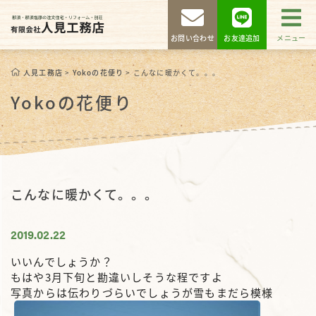
お問い合わせ
お友達追加
メニュー
人見工務店
>
Yokoの花便り
>
こんなに暖かくて。。。
Yokoの花便り
こんなに暖かくて。。。
2019.02.22
いいんでしょうか？
もはや3月下旬
と勘違いしそうな程ですよ
写真からは伝わりづらいでしょうが雪もまだら模様