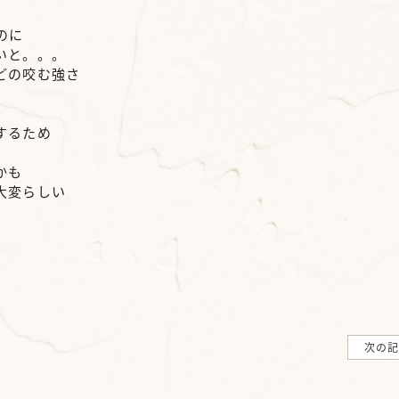
のに
いと。。。
どの咬む強さ
た
するため
かも
大変らしい
次の