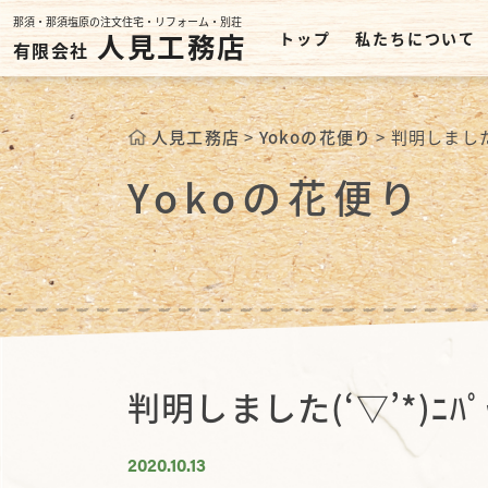
那須・那須塩原の注文住宅・リフォーム・別荘
人見工務店
トップ
私たちについて
有限会社
人見工務店
>
Yokoの花便り
>
判明しました(
Yokoの花便り
判明しました(‘▽’*)ﾆﾊ
2020.10.13