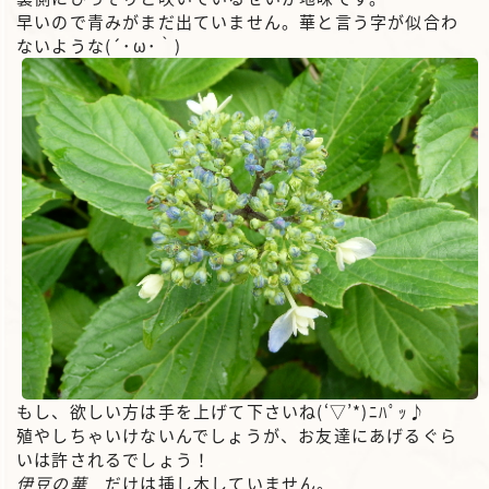
早いので青みがまだ出ていません。華と言う字が似合わ
ないような(´･ω･｀)
もし、欲しい方は手を上げて下さいね(‘▽’*)ﾆﾊﾟｯ♪
殖やしちゃいけないんでしょうが、お友達にあげるぐら
いは許されるでしょう！
伊豆の華
だけは挿し木していません。