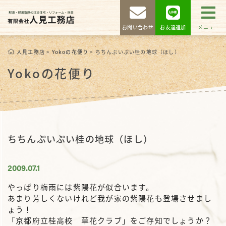
お問い合わせ
お友達追加
メニュー
人見工務店
>
Yokoの花便り
>
ちちんぷいぷい桂の地球（ほし）
Yokoの花便り
ちちんぷいぷい桂の地球（ほし）
2009.07.1
やっぱり梅雨には紫陽花が似合います。
あまり芳しくないけれど我が家の紫陽花も登場させまし
ょう！
「京都府立桂高校 草花クラブ」をご存知でしょうか？