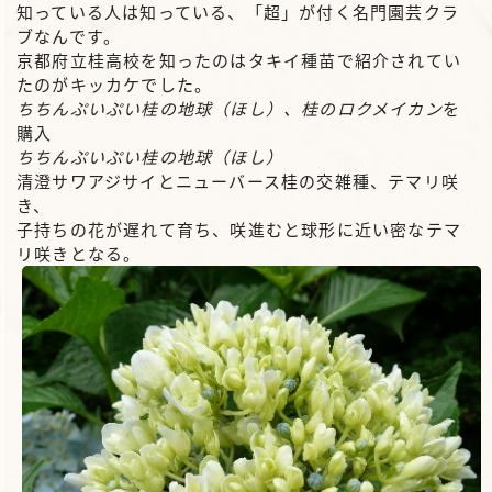
知っている人は知っている、「超」が付く名門園芸クラ
ブなんです。
京都府立桂高校を知ったのはタキイ種苗で紹介されてい
たのがキッカケでした。
ちちんぷいぷい桂の地球（ほし）、桂のロクメイカン
を
購入
ちちんぷいぷい桂の地球（ほし）
清澄サワアジサイとニューバース桂の交雑種、テマリ咲
き、
子持ちの花が遅れて育ち、咲進むと球形に近い密なテマ
リ咲きとなる。