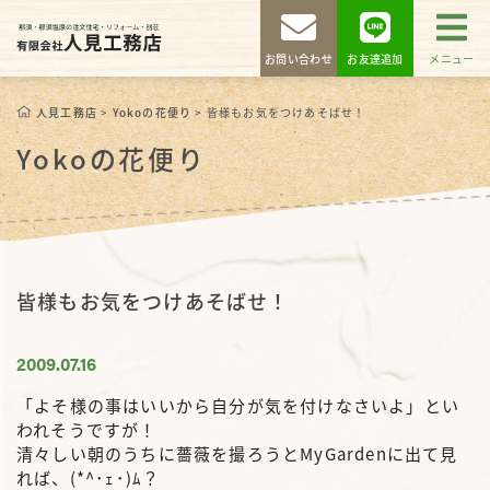
お問い合わせ
お友達追加
メニュー
人見工務店
>
Yokoの花便り
>
皆様もお気をつけあそばせ！
Yokoの花便り
皆様もお気をつけあそばせ！
2009.07.16
「よそ様の事はいいから自分が気を付けなさいよ
」とい
われそうですが！
清々しい朝のうちに薔薇を撮ろうとMyGardenに出て見
れば、(*^･ｪ･)ﾑ？