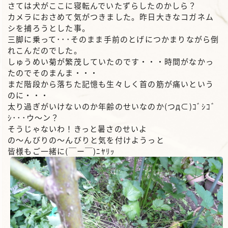
さては犬がここに寝転んでいたずらしたのかしら？
カメラにおさめて気がつきました。昨日大きなコガネム
シを捕ろうとした事。
三脚に乗って･･･そのまま手前のとげにつかまりながら倒
れこんだのでした。
しゅうめい菊が繁茂していたのです・・・時間がなかっ
たのでそのまんま・・・
まだ階段から落ちた記憶も生々しく首の筋が痛いという
のに・・・
太り過ぎがいけないのか年齢のせいなのか(つд⊂)ｺﾞｼｺﾞ
ｼ･･･ウ～ン？
そうじゃないわ！きっと暑さのせいよ
の～んびりの～んびりと気を付けようっと
皆様もご一緒に(￣ー￣)ﾆﾔﾘｯ