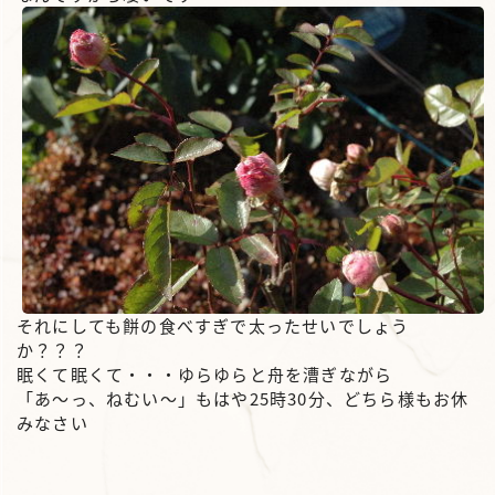
それにしても餅の食べすぎで太ったせいでしょう
か？？？
眠くて眠くて・・・ゆらゆらと舟を漕ぎながら
「あ～っ、ねむい～」もはや25時30分、どちら様もお休
みなさい