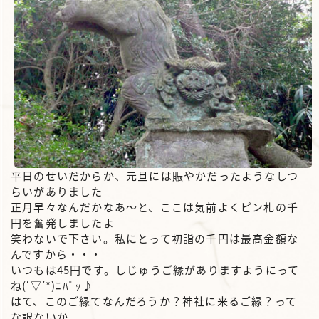
平日のせいだからか、元旦には賑やかだったようなしつ
らいがありました
正月早々なんだかなあ～と、ここは気前よくピン札の千
円を奮発しましたよ
笑わないで下さい。私にとって初詣の千円は最高金額な
んですから・・・
いつもは45円です。しじゅうご縁がありますようにって
ね(‘▽’*)ﾆﾊﾟｯ♪
はて、このご縁てなんだろうか？神社に来るご縁？って
な訳ないか