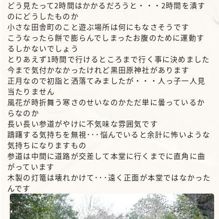
どう見たって2時間はかかるだろうと・・・2時間を潰す
のにどうしたものか
小さな田舎町のこと遊ぶ場所は何にもなさそうです
こうなったら餅で膨らんでしまったお腹のために運動す
るしかないでしょう
とりあえず1時間で行けるところまで行く事に決めました
今まで気付かなかったけれど黒田原神社があります
正月なので初詣と洒落てみましたが・・・人っ子一人見
当たりません
風花が時折舞う寒さのせいなのかただ単に曇っているか
らなのか
長い長い参道がやけに不気味な雰囲気です
躊躇する気持ちを無視･･･悩んでいると余計に怖いような
気持ちになりますもの
参道は中間に道路が交差して本堂に行くまでに直角に曲
がっています
木製の灯篭は壊れかけて･･･遠く正面が本堂ではなかった
んです