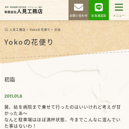
お問い合わせ
お友達追加
メニュー
人見工務店
>
Yokoの花便り
>
初詣
Yokoの花便り
初詣
2011.01.6
舅、姑を病院まで乗せて行ったのはいいけれど考えが甘
かったあ～
なんと駐車場はほぼ満杯状態、今までこんなに混んでい
た事はないわ！