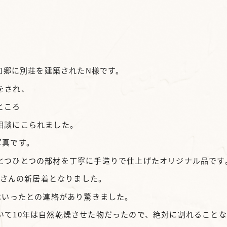
平和郷に別荘を建築されたN様です。
をされ、
ところ
相談にこられました。
写真です。
とつひとつの部材を丁寧に手造りで仕上げたオリジナル品です
嬢さんの新居着となりました。
はいったとの連絡があり驚きました。
いて10年は自然乾燥させた物だったので、絶対に割れること