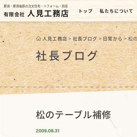
那須・那須塩原の注文住宅・リフォーム・別荘
人見工務店
トップ
私たちについて
有限会社
人見工務店
>
社長ブログ
>
日常から
>
松
社長ブログ
松のテーブル補修
2009.08.31