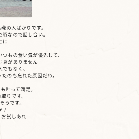
黒磯の人ばかりです。
で暇なので話し合い。
とに
いつもの食い気が優先して、
写真がありません
人でもなく、
ったのも忘れた原因だわ。
いも叶って満足。
草取りです。
るそうです。
か？
をお試しあれ