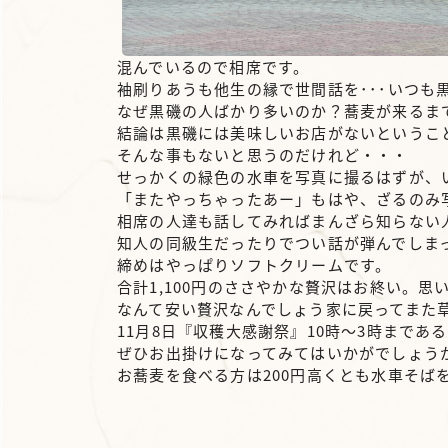
混んでいるので相席です。
袖刷りあうも他生の縁で世間話を･･･いつも
なぜ黒磯の人ばかり多いのか？蕎麦が来るま
結論は黒磯には美味しいお店がないというこ
そんな事もないと思うのだけれど・・・
せっかくの緑色の水車を写真に撮るはずが、
「またやっちゃったあー」もはや、ざるのみ
相席の人達も話してみればまんざら知らない
知人の同級生だったりでつい話が弾んでしま
締めはやっぱりソフトクリームです。
合計1,100円のささやかな贅沢はお終い。思
なんて安い贅沢なんでしょう
家に戻ってまた
11月8日『収穫大感謝祭』10時～3時まであ
ぜひお出掛けになってみてはいかがでしょう
お蕎麦を食べる方は200円高くとも水車そば