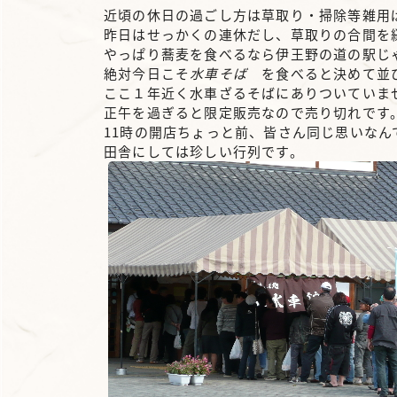
近頃の休日の過ごし方は草取り・掃除等雑用
昨日はせっかくの連休だし、草取りの合間を
やっぱり蕎麦を食べるなら伊王野の道の駅じ
絶対今日こそ
水車そば
を食べると決めて並
ここ１年近く水車ざるそばにありついていま
正午を過ぎると限定販売なので売り切れです
11時の開店ちょっと前、皆さん同じ思いなん
田舎にしては珍しい行列です。